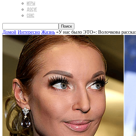
ИГРЫ
ДОСУГ
СЕКС
Домой
Интересно
Жизнь
«У нас было ЭТО»: Волочкова расска