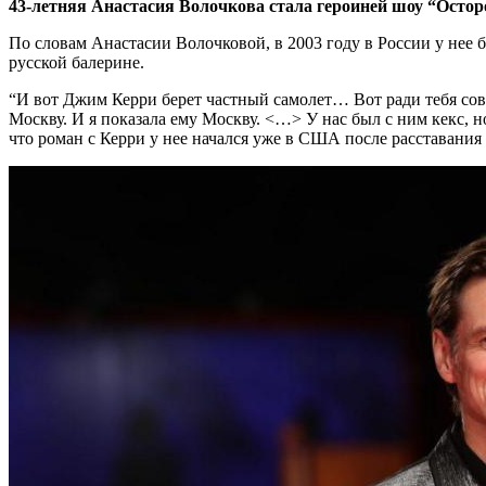
43-летняя Анастасия Волочкова стала героиней шоу “Остор
По словам Анастасии Волочковой, в 2003 году в России у нее 
русской балерине.
“И вот Джим Керри берет частный самолет… Вот ради тебя сов
Москву. И я показала ему Москву. <…> У нас был с ним кекс, н
что роман с Керри у нее начался уже в США после расставани