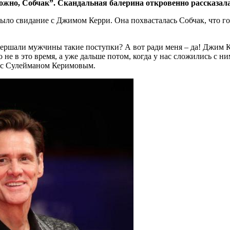
ожно, Собчак”. Скандальная балерина откровенно рассказал
было свидание с Джимом Керри. Она похвасталась Собчак, что го
ершали мужчины такие поступки? А вот ради меня – да! Джим К
о не в это время, а уже дальше потом, когда у нас сложились с 
я с Сулейманом Керимовым.