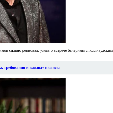
мов сильно ревновал, узнав о встрече балерины с голливудским
.
пы, требования и важные нюансы