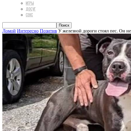
ИГРЫ
ДОСУГ
СЕКС
Домой
Интересно
Позитив
У железной дороги стоял пес. Он не