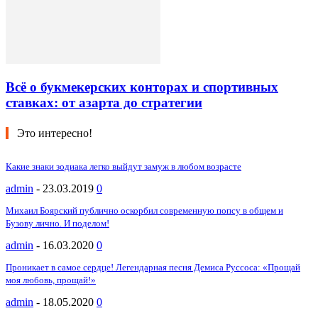
Всё о букмекерских конторах и спортивных
ставках: от азарта до стратегии
Это интересно!
Какие знаки зодиака легко выйдут замуж в любом возрасте
admin
-
23.03.2019
0
Михаил Боярский публично оскорбил современную попсу в общем и
Бузову лично. И поделом!
admin
-
16.03.2020
0
Проникает в самое сердце! Легендарная песня Демиса Руссоса: «Прощай
моя любовь, прощай!»
admin
-
18.05.2020
0