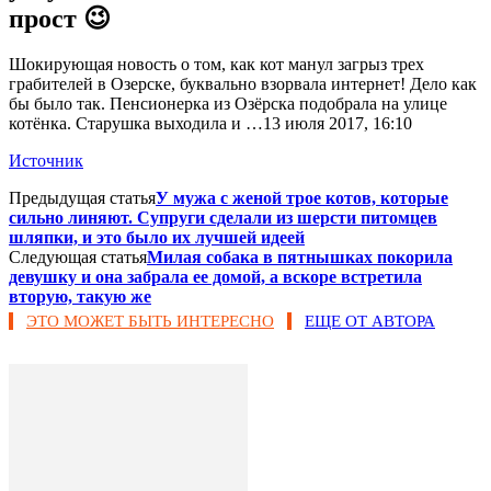
прост 😉
Шокирующая новость о том, как кот манул загрыз трех
грабителей в Озерске, буквально взорвала интернет! Дело как
бы было так. Пенсионерка из Озёрска подобрала на улице
котёнка. Старушка выходила и …13 июля 2017, 16:10
Источник
Предыдущая статья
У мужа с женой трое котов, которые
сильно линяют. Супруги сделали из шерсти питомцев
шляпки, и это было их лучшей идеей
Следующая статья
Милая собака в пятнышках покорила
девушку и она забрала ее домой, а вскоре встретила
вторую, такую же
ЭТО МОЖЕТ БЫТЬ ИНТЕРЕСНО
ЕЩЕ ОТ АВТОРА