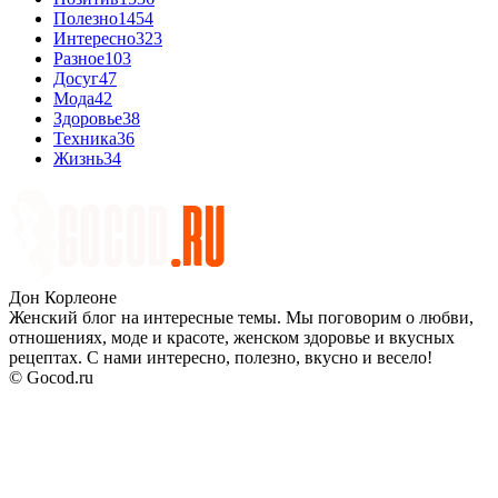
Полезно
1454
Интересно
323
Разное
103
Досуг
47
Мода
42
Здоровье
38
Техника
36
Жизнь
34
Дон Корлеоне
Женский блог на интересные темы. Мы поговорим о любви,
отношениях, моде и красоте, женском здоровье и вкусных
рецептах. С нами интересно, полезно, вкусно и весело!
© Gocod.ru