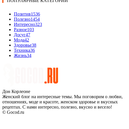
ПОПУЛЯРНЫЕ КАТЕГОРИИ
Позитив
1536
Полезно
1454
Интересно
323
Разное
103
Досуг
47
Мода
42
Здоровье
38
Техника
36
Жизнь
34
Дон Корлеоне
Женский блог на интересные темы. Мы поговорим о любви,
отношениях, моде и красоте, женском здоровье и вкусных
рецептах. С нами интересно, полезно, вкусно и весело!
© Gocod.ru