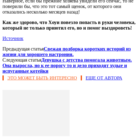
Наверное, если бы прежние хозяева увидели его сейчас, то не
поверили бы, что это тот самый щенок, от которого они
отказались несколько месяцев назад!
Как же здорово, что Хоуи повезло попасть в руки человека,
который не только приютил его, но и помог выздороветь!
Источник
Предыдущая статья
Свежая подборка коротких историй из
жизни для хорошего настрония.
Следующая статья
Девушка с детства помогала животным.
Она выросла, но к ее порогу то и дело приходят худые и
испуганные котейки
ЭТО МОЖЕТ БЫТЬ ИНТЕРЕСНО
ЕЩЕ ОТ АВТОРА