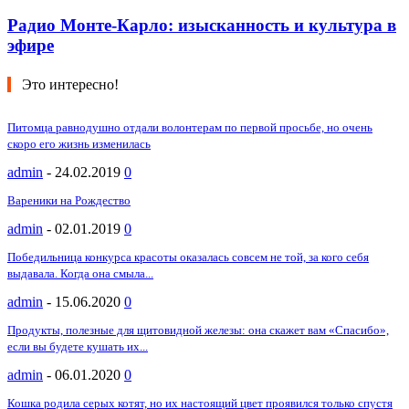
Радио Монте-Карло: изысканность и культура в
эфире
Это интересно!
Питомца равнодушно отдали волонтерам по первой просьбе, но очень
скоро его жизнь изменилась
admin
-
24.02.2019
0
Вареники на Рождество
admin
-
02.01.2019
0
Победильница конкурса красоты оказалась совсем не той, за кого себя
выдавала. Когда она смыла...
admin
-
15.06.2020
0
Продукты, полезные для щитовидной железы: она скажет вам «Спасибо»,
если вы будете кушать их...
admin
-
06.01.2020
0
Кошка родила серых котят, но их настоящий цвет проявился только спустя