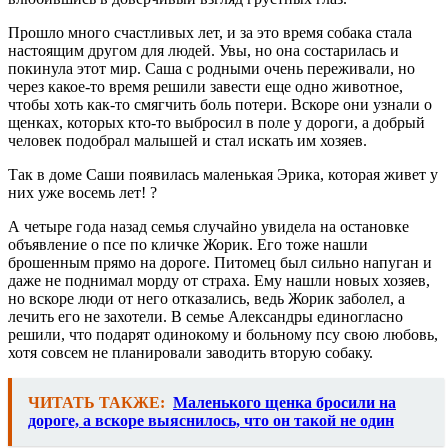
Прошло много счастливых лет, и за это время собака стала
настоящим другом для людей. Увы, но она состарилась и
покинула этот мир. Саша с родными очень переживали, но
через какое-то время решили завести еще одно животное,
чтобы хоть как-то смягчить боль потери. Вскоре они узнали о
щенках, которых кто-то выбросил в поле у дороги, а добрый
человек подобрал малышей и стал искать им хозяев.
Так в доме Саши появилась маленькая Эрика, которая живет у
них уже восемь лет! ?
А четыре года назад семья случайно увидела на остановке
объявление о псе по кличке Жорик. Его тоже нашли
брошенным прямо на дороге. Питомец был сильно напуган и
даже не поднимал морду от страха. Ему нашли новых хозяев,
но вскоре люди от него отказались, ведь Жорик заболел, а
лечить его не захотели. В семье Александры единогласно
решили, что подарят одинокому и больному псу свою любовь,
хотя совсем не планировали заводить вторую собаку.
ЧИТАТЬ ТАКЖЕ:
Маленького щенка бросили на
дороге, а вскоре выяснилось, что он такой не один