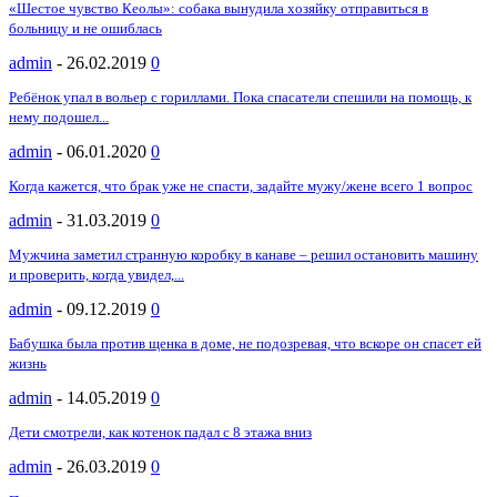
«Шестое чувство Кеолы»: собака вынудила хозяйку отправиться в
больницу и не ошиблась
admin
-
26.02.2019
0
Ребёнок упал в вольер с гориллами. Пока спасатели спешили на помощь, к
нему подошел...
admin
-
06.01.2020
0
Когда кажется, что брак уже не спасти, задайте мужу/жене всего 1 вопрос
admin
-
31.03.2019
0
Мужчина заметил странную коробку в канаве – решил остановить машину
и проверить, когда увидел,...
admin
-
09.12.2019
0
Бабушка была против щенка в доме, не подозревая, что вскоре он спасет ей
жизнь
admin
-
14.05.2019
0
Дети смотрели, как котенок падал с 8 этажа вниз
admin
-
26.03.2019
0