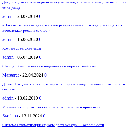
Девушка угостила голодную кошку котлетой, а потом поняла, что не бросит
ее на улице
admin
-
23.07.2019
0
«Никаких голодных дней, никакой раздражительности и депрессий,а жир
исчезает,как роса на солнце!»
admin
-
15.06.2020
0
Крутые советские часы
admin
-
05.04.2019
0
Changan: безопасность и надежность в мире автомобилей
Margaret
-
22.04.2024
0
Далай-Лама дал 5 советов, которые за пару лет дадут возможность обрести
счастье
admin
-
18.02.2019
0
Уникальная энергия грибов: полезные свойства и применение
Svetlana
-
13.11.2024
0
Система автоматизации службы доставки еды ― особенности