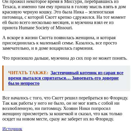
Он прожил некоторое время в Миссури, перебравшись из
Техаса, и именно там ему пришла в голову мысль взять в дом
красивую черную кошку. Это была Ника – зеленоглазая
питомица, с которой Скотт крепко сдружился. На тот момент
ей было всего несколько месяцев, и мужчина взял ее из
приюта Humane Society of Missouri.
А вскоре в жизни Скотта появилась женщина, и которая
присоединилась к маленькой семье. Казалось, все просто
замечательно, и в доме воцарилась гармония.
Что произошло дальше, мужчина до сих пор не может понять.
ЧИТАТЬ ТАКЖЕ:
Застенчивый котенок из сарая все
время пытался спрятаться… Завоевать его доверие
было непросто
Все началось с того, что Скотт решил перебраться во Флориду.
Так как работы у него не было, он не мог взять с собой ни
возлюбленную, ни питомицу. Хозяин Ники попросил
женщину присмотреть за кошечкой и сказал, что как только
осядет на новом месте, сразу же заберет их во Флориду.
Источник