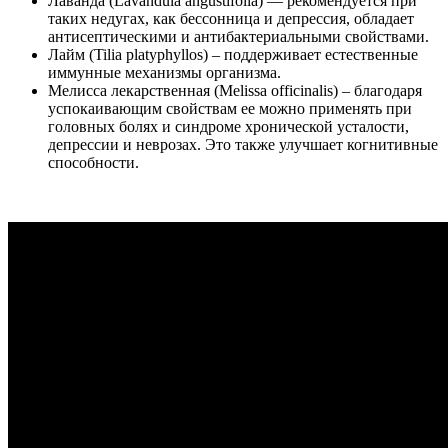
Лаванда (Lavandula angustifolia) — рекомендуется при
таких недугах, как бессонница и депрессия, обладает
антисептическими и антибактериальными свойствами.
Лайм (Tilia platyphyllos) – поддерживает естественные
иммунные механизмы организма.
Мелисса лекарственная (Melissa officinalis) – благодаря
успокаивающим свойствам ее можно применять при
головных болях и синдроме хронической усталости,
депрессии и неврозах. Это также улучшает когнитивные
способности.