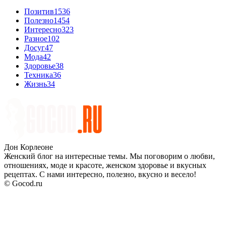
Позитив
1536
Полезно
1454
Интересно
323
Разное
102
Досуг
47
Мода
42
Здоровье
38
Техника
36
Жизнь
34
Дон Корлеоне
Женский блог на интересные темы. Мы поговорим о любви,
отношениях, моде и красоте, женском здоровье и вкусных
рецептах. С нами интересно, полезно, вкусно и весело!
© Gocod.ru