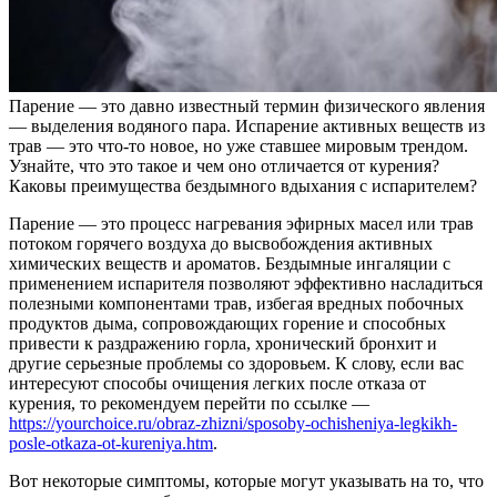
Парение — это давно известный термин физического явления
— выделения водяного пара. Испарение активных веществ из
трав — это что-то новое, но уже ставшее мировым трендом.
Узнайте, что это такое и чем оно отличается от курения?
Каковы преимущества бездымного вдыхания с испарителем?
Парение — это процесс нагревания эфирных масел или трав
потоком горячего воздуха до высвобождения активных
химических веществ и ароматов. Бездымные ингаляции с
применением испарителя позволяют эффективно насладиться
полезными компонентами трав, избегая вредных побочных
продуктов дыма, сопровождающих горение и способных
привести к раздражению горла, хронический бронхит и
другие серьезные проблемы со здоровьем. К слову, если вас
интересуют способы очищения легких после отказа от
курения, то рекомендуем перейти по ссылке —
https://yourchoice.ru/obraz-zhizni/sposoby-ochisheniya-legkikh-
posle-otkaza-ot-kureniya.htm
.
Вот некоторые симптомы, которые могут указывать на то, что