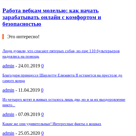
Работа вебкам моделью: как начать
зарабатывать онлайн с комфортом и
безопасностью
Это интересно!
Люди думали, что спасают пятерых собак, но еще 110 бультерьеров
надеялись на помощь
admin
-
24.01.2019
0
Благодаря принцессе Шарлотте Елизавета II останется на престоле до
самого конца
admin
-
11.04.2019
0
Из четырех котят в живых осталось лишь два, но и за их выздоровление
никто...
admin
-
07.09.2019
0
Какие же они удивительные! Интересные факты о кошках
admin
-
25.05.2020
0