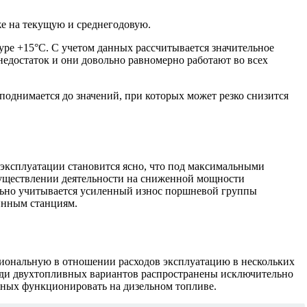
е на текущую и среднегодовую.
ре +15°C. С учетом данных рассчитывается значительное
едостаток и они довольно равномерно работают во всех
поднимается до значений, при которых может резко снизится
эксплуатации становится ясно, что под максимальными
существлении деятельности на сниженной мощности
льно учитывается усиленный износ поршневой группы
инным станциям.
циональную в отношении расходов эксплуатацию в нескольких
реди двухтопливных вариантов распространены исключительно
бных функционировать на дизельном топливе.