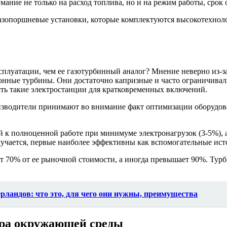
имание не только на расход топлива, но и на режим работы, срок
 газопоршневые установки, которые комплектуются высокотех
ксплуатации, чем ее газотурбинный аналог? Мнение неверно из-
ионные турбины. Они достаточно капризные и часто ограничива
ть такие электростанции для кратковременных включений.
зводители принимают во внимание факт оптимизации оборудов
 к полноценной работе при минимуме электронагрузок (3-5%), а
учается, первые наиболее эффективны как вспомогательные ист
т 70% от ее рыночной стоимости, а иногда превышает 90%. Турб
рландов: что это, для чего они нужны, преимущества
ура окружающей среды