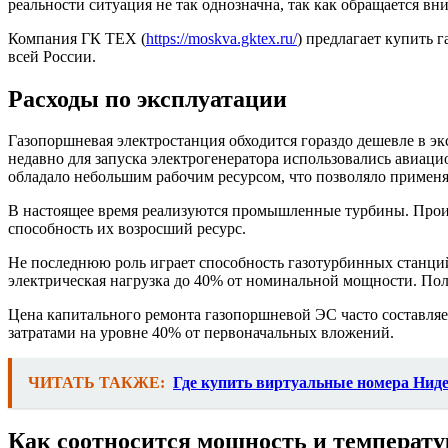
реальности ситуация не так однозначна, так как обращается вн
Компания ГК ТЕХ (
https://moskva.gktex.ru/
) предлагает купить
всей России.
Расходы по эксплуатации
Газопоршневая электростанция обходится гораздо дешевле в э
недавно для запуска электрогенератора использовались авиац
обладало небольшим рабочим ресурсом, что позволяло применя
В настоящее время реализуются промышленные турбины. Прои
способность их возросший ресурс.
Не последнюю роль играет способность газотурбинных станций
электрическая нагрузка до 40% от номинальной мощности. Пол
Цена капитального ремонта газопоршневой ЭС часто составляе
затратами на уровне 40% от первоначальных вложений.
ЧИТАТЬ ТАКЖЕ:
Где купить виртуальные номера Ниде
Как соотносится мощность и температ