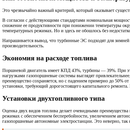
Это чрезвычайно важный критерий, который оказывает сущест
В согласии с действующими стандартами номинальная мощность
снижение ее продуктивности при понижении температуры окру
температурных режимах. Но и здесь не обошлось без недостатко
Напрашивается вывод, что турбинные ЭС подходят для зимней э
производительность.
Экономия на расходе топлива
Поршневой двигатель имеет КПД 43%, турбины — 39%. При это
нагрузками газопоршневые системы выглядят привлекательнее
преимущество сохраняется, но с падением примерно до 50% о
установки, требующий дорогостоящего капитального ремонта.
Установки двухтопливного типа
Оценка двух видов топлива делает очевидными преимущества 
режимах с обеспечением бесперебойности, увеличением автон
газопоршневые автономные электростанции. Это неверно, так 