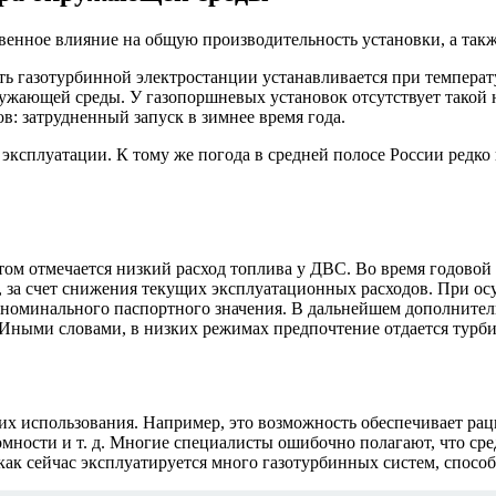
венное влияние на общую производительность установки, а такж
 газотурбинной электростанции устанавливается при температу
жающей среды. У газопоршневых установок отсутствует такой н
в: затрудненный запуск в зимнее время года.
ксплуатации. К тому же погода в средней полосе России редко 
м отмечается низкий расход топлива у ДВС. Во время годовой 
, за счет снижения текущих эксплуатационных расходов. При о
т номинального паспортного значения. В дальнейшем дополните
 Иными словами, в низких режимах предпочтение отдается турб
их использования. Например, это возможность обеспечивает ра
омности и т. д. Многие специалисты ошибочно полагают, что с
как сейчас эксплуатируется много газотурбинных систем, спосо