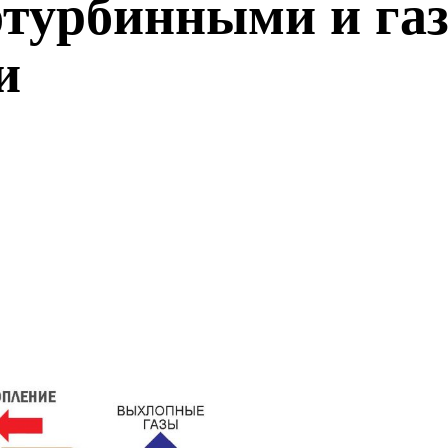
отурбинными и г
и