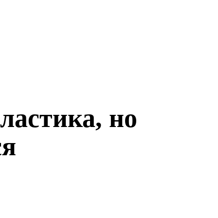
ластика, но
ся