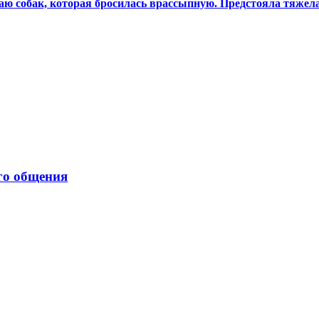
аю собак, которая бросилась врассыпную. Предстояла тяжел
го общения