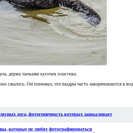
ла, держа лапками кусочек пластика.
но сжалось. Он понимал, что выдры часто заворачиваются в вод
чудесных дога, фотогеничность которых зашкаливает
ны, которые не любят фотографироваться