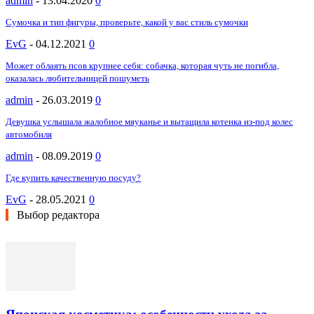
admin
-
13.04.2020
0
Сумочка и тип фигуры, проверьте, какой у вас стиль сумочки
EvG
-
04.12.2021
0
Может облаять псов крупнее себя: собачка, которая чуть не погибла,
оказалась любительницей пошуметь
admin
-
26.03.2019
0
Девушка услышала жалобное мяуканье и вытащила котенка из-под колес
автомобиля
admin
-
08.09.2019
0
Где купить качественную посуду?
EvG
-
28.05.2021
0
Выбор редактора