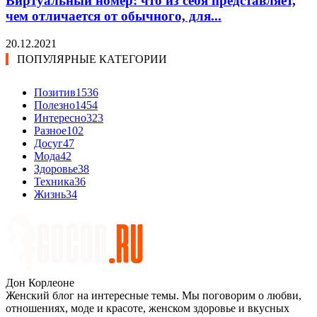
Виртуальный номер: что из себя представляет,
чем отличается от обычного, для...
20.12.2021
ПОПУЛЯРНЫЕ КАТЕГОРИИ
Позитив
1536
Полезно
1454
Интересно
323
Разное
102
Досуг
47
Мода
42
Здоровье
38
Техника
36
Жизнь
34
Дон Корлеоне
Женский блог на интересные темы. Мы поговорим о любви,
отношениях, моде и красоте, женском здоровье и вкусных