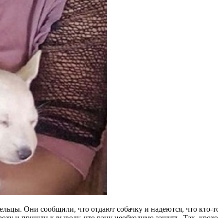
цы. Они сообщили, что отдают собачку и надеются, что кто-то 
ху и пришли к выводу, что рану необходимо зашить. Так, крохо