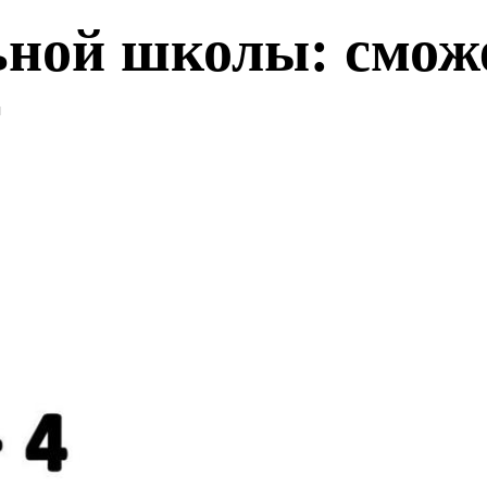
ьной школы: смож
г