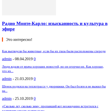
Радио Монте-Карло: изысканность и культура в
эфире
Это интересно!
Как выглядели бы животные, если бы их глаза были расположены спереди
admin
-
08.04.2019
0
Люди ждали от врача хороших новостей, но он огорчил их. Как хорошо,
что их...
admin
-
21.03.2019
0
Щенок родился на теплотрассе у дворняжки. Он был болен и не выжил бы
на...
admin
-
25.10.2019
0
«Сколько лет, сколько зим»: пропавший кот неожиданно встретился с
хозяевами спустя долгие годы