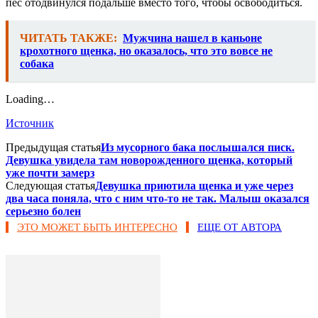
пес отодвинулся подальше вместо того, чтобы освободиться.
ЧИТАТЬ ТАКЖЕ:
Мужчина нашел в каньоне
крохотного щенка, но оказалось, что это вовсе не
собака
Loading…
Источник
Предыдущая статья
Из мусорного бака послышался писк.
Девушка увидела там новорожденного щенка, который
уже почти замерз
Следующая статья
Девушка приютила щенка и уже через
два часа поняла, что с ним что-то не так. Малыш оказался
серьезно болен
ЭТО МОЖЕТ БЫТЬ ИНТЕРЕСНО
ЕЩЕ ОТ АВТОРА