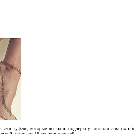
лями туфель, которые выгодно подчеркнут достоинства их об
илькой отличают 15 лучших моделей.