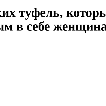
ких туфель, котор
ым в себе женщин