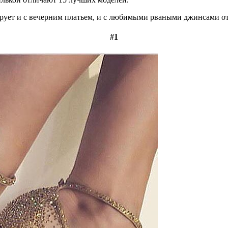
рует и с вечерним платьем, и с любимыми рваными джинсами от
#1