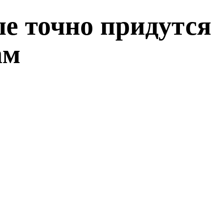
ые точно придутся
ам