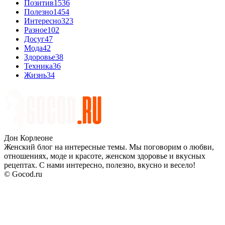
Позитив
1536
Полезно
1454
Интересно
323
Разное
102
Досуг
47
Мода
42
Здоровье
38
Техника
36
Жизнь
34
Дон Корлеоне
Женский блог на интересные темы. Мы поговорим о любви,
отношениях, моде и красоте, женском здоровье и вкусных
рецептах. С нами интересно, полезно, вкусно и весело!
© Gocod.ru