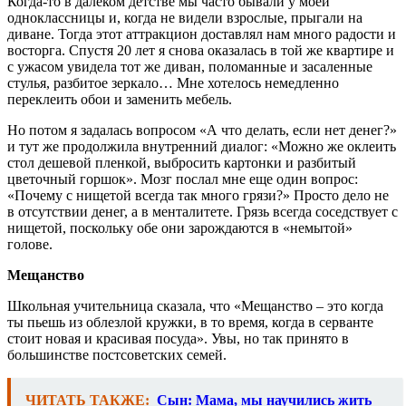
Когда-то в далеком детстве мы часто бывали у моей
одноклассницы и, когда не видели взрослые, прыгали на
диване. Тогда этот аттракцион доставлял нам много радости и
восторга. Спустя 20 лет я снова оказалась в той же квартире и
с ужасом увидела тот же диван, поломанные и засаленные
стулья, разбитое зеркало… Мне хотелось немедленно
переклеить обои и заменить мебель.
Но потом я задалась вопросом «А что делать, если нет денег?»
и тут же продолжила внутренний диалог: «Можно же оклеить
стол дешевой пленкой, выбросить картонки и разбитый
цветочный горшок». Мозг послал мне еще один вопрос:
«Почему с нищетой всегда так много грязи?» Просто дело не
в отсутствии денег, а в менталитете. Грязь всегда соседствует с
нищетой, поскольку обе они зарождаются в «немытой»
голове.
Мещанство
Школьная учительница сказала, что «Мещанство – это когда
ты пьешь из облезлой кружки, в то время, когда в серванте
стоит новая и красивая посуда». Увы, но так принято в
большинстве постсоветских семей.
ЧИТАТЬ ТАКЖЕ:
Сын: Мама, мы научились жить