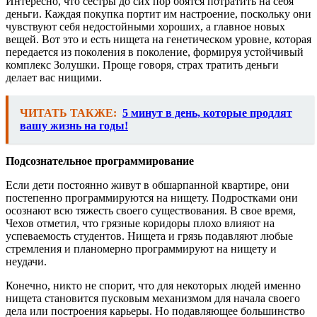
Интересно, что сестры до сих пор боятся потратить на себя
деньги. Каждая покупка портит им настроение, поскольку они
чувствуют себя недостойными хороших, а главное новых
вещей. Вот это и есть нищета на генетическом уровне, которая
передается из поколения в поколение, формируя устойчивый
комплекс Золушки. Проще говоря, страх тратить деньги
делает вас нищими.
ЧИТАТЬ ТАКЖЕ:
5 минут в день, которые продлят
вашу жизнь на годы!
Подсознательное программирование
Если дети постоянно живут в обшарпанной квартире, они
постепенно программируются на нищету. Подростками они
осознают всю тяжесть своего существования. В свое время,
Чехов отметил, что грязные коридоры плохо влияют на
успеваемость студентов. Нищета и грязь подавляют любые
стремления и планомерно программируют на нищету и
неудачи.
Конечно, никто не спорит, что для некоторых людей именно
нищета становится пусковым механизмом для начала своего
дела или построения карьеры. Но подавляющее большинство