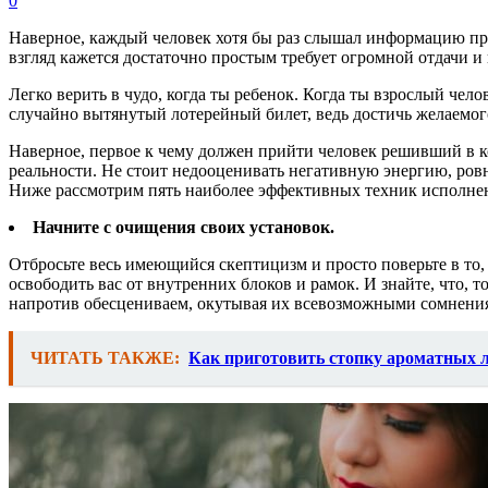
0
Наверное, каждый человек хотя бы раз слышал информацию про
взгляд кажется достаточно простым требует огромной отдачи и
Легко верить в чудо, когда ты ребенок. Когда ты взрослый чел
случайно вытянутый лотерейный билет, ведь достичь желаемого
Наверное, первое к чему должен прийти человек решивший в ко
реальности. Не стоит недооценивать негативную энергию, ров
Ниже рассмотрим пять наиболее эффективных техник исполне
Начните с очищения своих установок.
Отбросьте весь имеющийся скептицизм и просто поверьте в то
освободить вас от внутренних блоков и рамок. И знайте, что, 
напротив обесцениваем, окутывая их всевозможными сомнения
ЧИТАТЬ ТАКЖЕ:
Как приготовить стопку ароматных л