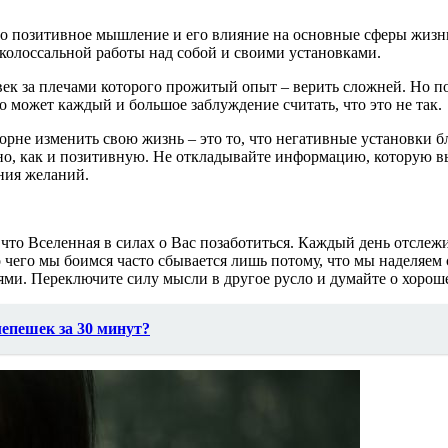
 позитивное мышление и его влияние на основные сферы жизни. 
 колоссальной работы над собой и своими установками.
овек за плечами которого прожитый опыт – верить сложней. Но по
 может каждый и большое заблуждение считать, что это не так.
рне изменить свою жизнь – это то, что негативные установки бл
но, как и позитивную. Не откладывайте информацию, которую вы
ния желаний.
, что Вселенная в силах о Вас позаботиться. Каждый день отсл
то чего мы боимся часто сбывается лишь потому, что мы наделяем
ми. Переключите силу мысли в другое русло и думайте о хорош
епешек за 30 минут?