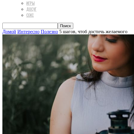
ИГРЫ
ДОСУГ
СЕКС
Домой
Интересно
Полезно
5 шагов, чтоб достичь желаемого