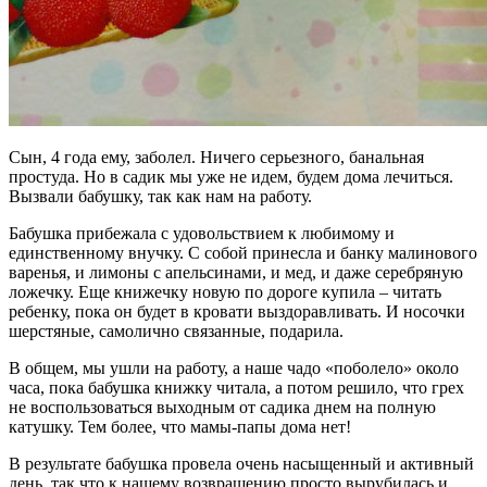
Сын, 4 года ему, заболел. Ничего серьезного, банальная
простуда. Но в садик мы уже не идем, будем дома лечиться.
Вызвали бабушку, так как нам на работу.
Бабушка прибежала с удовольствием к любимому и
единственному внучку. С собой принесла и банку малинового
варенья, и лимоны с апельсинами, и мед, и даже серебряную
ложечку. Еще книжечку новую по дороге купила – читать
ребенку, пока он будет в кровати выздоравливать. И носочки
шерстяные, самолично связанные, подарила.
В общем, мы ушли на работу, а наше чадо «поболело» около
часа, пока бабушка книжку читала, а потом решило, что грех
не воспользоваться выходным от садика днем на полную
катушку. Тем более, что мамы-папы дома нет!
В результате бабушка провела очень насыщенный и активный
день, так что к нашему возвращению просто вырубилась и