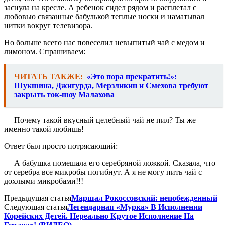
заснула на кресле. А ребенок сидел рядом и расплетал с
любовью связанные бабулькой теплые носки и наматывал
нитки вокруг телевизора.
Но больше всего нас повеселил невыпитый чай с медом и
лимоном. Спрашиваем:
ЧИТАТЬ ТАКЖЕ:
«Это пора прекратить!»:
Шукшина, Джигурда, Мерзликин и Смехова требуют
закрыть ток-шоу Малахова
— Почему такой вкусный целебный чай не пил? Ты же
именно такой любишь!
Ответ был просто потрясающий:
— А бабушка помешала его серебряной ложкой. Сказала, что
от серебра все микробы погибнут. А я не могу пить чай с
дохлыми микробами!!!
Предыдущая статья
Маршал Рокоссовский: непобежденный
Следующая статья
Легендарная «Мурка» В Исполнении
Корейских Детей. Нереально Крутое Исполнение На