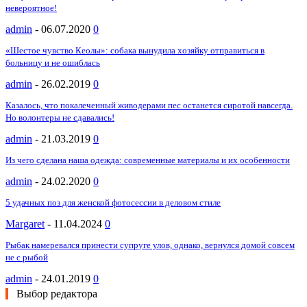
невероятное!
admin
-
06.07.2020
0
«Шестое чувство Кеолы»: собака вынудила хозяйку отправиться в
больницу и не ошиблась
admin
-
26.02.2019
0
Казалось, что покалеченный живодерами пес останется сиротой навсегда.
Но волонтеры не сдавались!
admin
-
21.03.2019
0
Из чего сделана наша одежда: современные материалы и их особенности
admin
-
24.02.2020
0
5 удачных поз для женской фотосессии в деловом стиле
Margaret
-
11.04.2024
0
Рыбак намеревался принести супруге улов, однако, вернулся домой совсем
не с рыбой
admin
-
24.01.2019
0
Выбор редактора