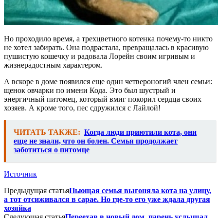
Но проходило время, а трехцветного котенка почему-то никто
не хотел забирать. Она подрастала, превращалась в красивую
пушистую кошечку и радовала Лорейн своим игривым и
жизнерадостным характером.
А вскоре в доме появился еще один четвероногий член семьи:
щенок овчарки по имени Кода. Это был шустрый и
энергичный питомец, который вмиг покорил сердца своих
хозяев. А кроме того, пес сдружился с Лайлой!
ЧИТАТЬ ТАКЖЕ:
Когда люди приютили кота, они
еще не знали, что он болен. Семья продолжает
заботиться о питомце
Источник
Предыдущая статья
Пьющая семья выгоняла кота на улицу,
а тот отсиживался в сарае. Но где-то его уже ждала другая
хозяйка
Следующая статья
Переехав в новый дом, парень услышал