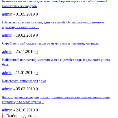
Безжалостность и надежда: крохотный щенок едва не погиб от камней
малолетних живодёров
admin
-
01.05.2019
0
Пёс вывел хозяина из комы, удивив врачей. Он увидел неподвижного
мужчину и стал громко...
admin
-
19.02.2019
0
Скраб, который сделает ваши руки мягкими и гладкими, как шелк
admin
-
25.11.2019
0
Найденный под палящим солнцем, пес сидел без воды и еды, хотя у него
был...
admin
-
11.01.2019
0
Как связать тапочки для дома
admin
-
05.02.2019
0
Котята угодили в ловушку, и испуганные глазки смотрели на волонтеров.
Впрочем, это было нужно,...
admin
-
24.10.2019
0
Выбор редактора