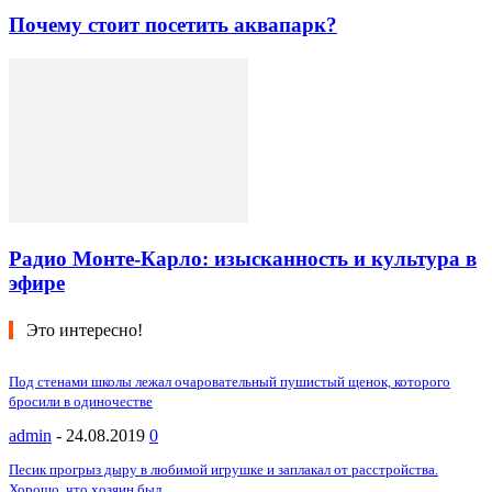
Почему стоит посетить аквапарк?
Радио Монте-Карло: изысканность и культура в
эфире
Это интересно!
Под стенами школы лежал очаровательный пушистый щенок, которого
бросили в одиночестве
admin
-
24.08.2019
0
Песик прогрыз дыру в любимой игрушке и заплакал от расстройства.
Хорошо, что хозяин был...