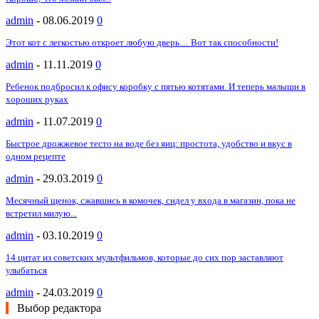
admin
-
08.06.2019
0
Этот кот с легкостью откроет любую дверь… Вот так способности!
admin
-
11.11.2019
0
Ребенок подбросил к офису коробку с пятью котятами. И теперь малыши в
хороших руках
admin
-
11.07.2019
0
Быстрое дрожжевое тесто на воде без яиц: простота, удобство и вкус в
одном рецепте
admin
-
29.03.2019
0
Месячный щенок, сжавшись в комочек, сидел у входа в магазин, пока не
встретил милую...
admin
-
03.10.2019
0
14 цитат из советских мультфильмов, которые до сих пор заставляют
улыбаться
admin
-
24.03.2019
0
Выбор редактора