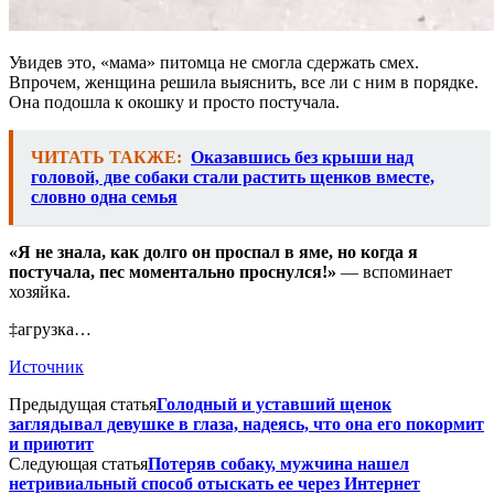
Увидев это, «мама» питомца не смогла сдержать смех.
Впрочем, женщина решила выяснить, все ли с ним в порядке.
Она подошла к окошку и просто постучала.
ЧИТАТЬ ТАКЖЕ:
Оказавшись без крыши над
головой, две собаки стали растить щенков вместе,
словно одна семья
«Я не знала, как долго он проспал в яме, но когда я
постучала, пес моментально проснулся!»
— вспоминает
хозяйка.
‡агрузка…
Источник
Предыдущая статья
Голодный и уставший щенок
заглядывал девушке в глаза, надеясь, что она его покормит
и приютит
Следующая статья
Потеряв собаку, мужчина нашел
нетривиальный способ отыскать ее через Интернет