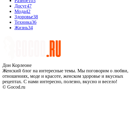
Разное
103
Досуг
47
Мода
42
Здоровье
38
Техника
36
Жизнь
34
Дон Корлеоне
Женский блог на интересные темы. Мы поговорим о любви,
отношениях, моде и красоте, женском здоровье и вкусных
рецептах. С нами интересно, полезно, вкусно и весело!
© Gocod.ru