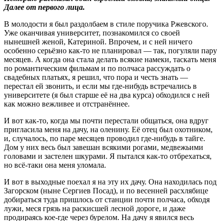
Далее от первого лица.
В молодости я был раздолбаем в стиле поручика Ржевского.
Уже оканчивая университет, познакомился со своей
нынешней женой, Катериной. Впрочем, и с ней ничего
особенно серьёзно как-то не планировал — так, погуляли пару
месяцев. А когда она стала делать всякие намеки, таскать меня
по романтическим фильмам и по полчаса рассуждать о
свадебных платьях, я решил, что пора и честь знать —
перестал ей звонить, и если мы где-нибудь встречались в
университете (я был старше её на два курса) обходился с ней
как можно вежливее и отстранённее.
И вот как-то, когда мы почти перестали общаться, она вдруг
пригласила меня на дачу, на оленину. Её отец был охотником,
и, случалось, по паре месяцев проводил где-нибудь в тайге.
Дом у них весь был завешан всякими рогами, медвежьими
головами и застелен шкурами. Я пытался как-то отбрехаться,
но всё-таки она меня уломала.
И вот в выходные поехал я на эту их дачу. Она находилась под
Загорском (ныне Сергиев Посад), и по весенней расхлябице
добираться туда пришлось от станции почти полчаса, обходя
лужи, меся грязь на раскисшей лесной дороге, и даже
продираясь кое-где через бурелом. На дачу я явился весь