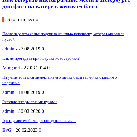
для фото на катере в женском блоге
Это интересно!
После перелета семья получила кошачью переноску, которая оказалась
пустой
admin
-
27.08.2019
0
Как не прогадать при покупке новостройки?
Margaret
-
27.03.2024
0
На улице топтался щенок, а на его шейке была табличка с какой-то
надписью
admin
-
18.08.2019
0
Римские шторы своими руками
admin
-
30.03.2020
0
Аренда автомобиля для поездок со семьей
EvG
-
20.02.2023
0