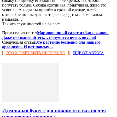
собаку по щелчку его хватать — не крепко, так чтобы
попугать только. Собака охотничья, понятливая, живо это
усвоила. А когда ты пришёл в грязной одежде, я тебе
отцовские штаны дала, которые перед тем так же салом
намазала…
Так что случайностей не бывает…
Предыдущая статья
Маринованный салат из баклажанов.
Даже не сомневайтесь… получится очень вкусно!
Следующая статья
Это растение бесценно для нашего
организма. И вот почему…
ЭТО МОЖЕТ БЫТЬ ИНТЕРЕСНО
ЕЩЕ ОТ АВТОРА
Идеальный букет с доставкой: что важно для
современной женщины