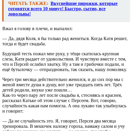
ЧИТАТЬ ТАКЖЕ:
Вкуснейшие пирожки, которые
готовятся всего 10 минут! Быстро, сытно, все
довольны!
Вжал я голову в плечи, и выпалил:
— Да, дядя Коля, я бы только рад жениться. Когда Катя решит,
тогда и будет свадьба.
Будущий тесть пожал мне руку, у тёщи скатилась крупная
слеза, Катя рыдает от удовольствия. И чувствую вместе с тем,
что и Персей ослабил хватку. Ну а там и грибочки подали, и
ещё бутылочку — отпраздновать, так сказать, нашу помолвку.
Через три месяца действительно женился, и до сих пор мы с
женой вместе душа в душу, вот уже тридцать пять лет. Трёх
детей родили, внуки уже пошли…
Как-то через пару лет после свадьбы я, стесняясь и краснея,
рассказал Катьке об этом случае с Персеем. Вот, говорю,
случайность какая нам помогла. А она лукаво так улыбнулась
и говорит:
— Да не случайность это. Я, говорит, Персея два месяца
тренировала. В мешочек наложу гороха, намажу салом и учу