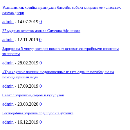
Услышав, как хозяйка прыгнула в бассейн, собака кинулась ее «спасать»,
сломав двери
admin
-
14.07.2019
0
27 мудрых ответов монаха Симеона Афонского
admin
-
12.11.2019
0
Зарядка на 5 минут, которая помогает оставаться стройными японским
женщинам
admin
-
28.02.2019
0
«Три хрупкие жизни»: недоношенные котята едва не погибли, но на
помощь пришли люди
admin
-
17.09.2019
0
Салат с курочкой, сыром и кукурузой
admin
-
23.03.2020
0
Бесподобная курочка под шубой в духовке
admin
-
16.12.2019
0