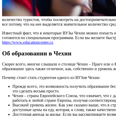
количество туристов, чтобы посмотреть на достопримечательно
все потому, что на нее выделяется значительное количество сре
Известный факт, что в некоторые ВУЗы Чехии можно попасть на
готовится по специальным программам. Если вы желаете быст
https://www.educationcenter.cz
.
Об образовании в Чехии
Скорее всего, многие слышали о столице Чехии – Праге или о 
образование здесь также отличное, как, собственно и уровень 
Почему стоит стать студентом одного из ВУЗов Чехии:
Прежде всего, это возможность получить образование бес
это сделать весьма просто.
Чехия – страна Европейского Союза, что означает, что с
работать в любой стране Европы, получая соответствующ
Высокий уровень жизни. Как уже сказано выше, что в стр
доступные цены на еду, которая, к слову, также качеств
Доступная аренда за жилье. Если вы рассматриваете возм