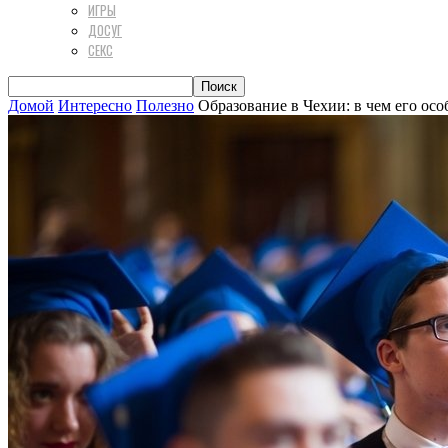
ИГРЫ
ДОСУГ
СЕКС
Домой
Интересно
Полезно
Образование в Чехии: в чем его ос