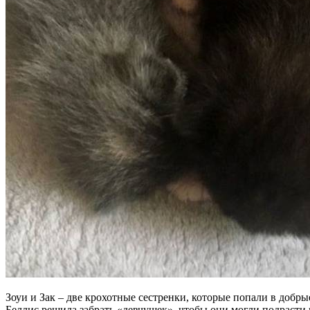
Зоуи и Зак – две крохотные сестренки, которые попали в добры
Беллис решила забрать «девчушек», чтобы они могли подрасти и