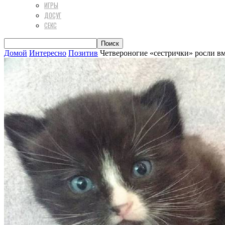
ИГРЫ
ДОСУГ
СЕКС
Домой
Интересно
Позитив
Четвероногие «сестрички» росли вм