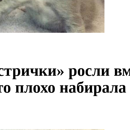
стрички» росли вм
о плохо набирала 