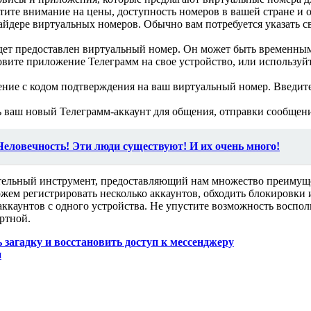
ите внимание на цены, доступность номеров в вашей стране и 
айдере виртуальных номеров. Обычно вам потребуется указать 
дет предоставлен виртуальный номер. Он может быть временным
новите приложение Телеграмм на свое устройство, или использу
ние с кодом подтверждения на ваш виртуальный номер. Введит
ь ваш новый Телеграмм-аккаунт для общения, отправки сообщени
Человечность! Эти люди существуют! И их очень много!
тельный инструмент, предоставляющий нам множество преимущес
м регистрировать несколько аккаунтов, обходить блокировки и
аккаунтов с одного устройства. Не упустите возможность воспо
ртной.
ь загадку и восстановить доступ к мессенджеру
н