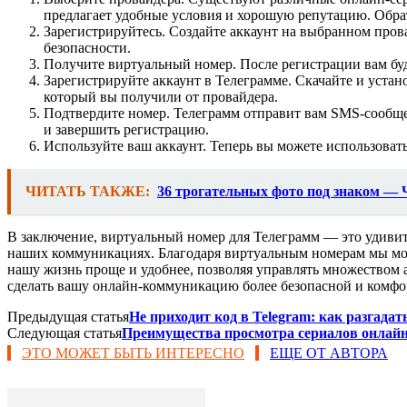
предлагает удобные условия и хорошую репутацию. Обрат
Зарегистрируйтесь. Создайте аккаунт на выбранном пров
безопасности.
Получите виртуальный номер. После регистрации вам бу
Зарегистрируйте аккаунт в Телеграмме. Скачайте и уста
который вы получили от провайдера.
Подтвердите номер. Телеграмм отправит вам SMS-сообще
и завершить регистрацию.
Используйте ваш аккаунт. Теперь вы можете использоват
ЧИТАТЬ ТАКЖЕ:
36 трогательных фото под знаком — 
В заключение, виртуальный номер для Телеграмм — это удиви
наших коммуникациях. Благодаря виртуальным номерам мы може
нашу жизнь проще и удобнее, позволяя управлять множеством 
сделать вашу онлайн-коммуникацию более безопасной и комфо
Предыдущая статья
Не приходит код в Telegram: как разгадат
Следующая статья
Преимущества просмотра сериалов онлай
ЭТО МОЖЕТ БЫТЬ ИНТЕРЕСНО
ЕЩЕ ОТ АВТОРА