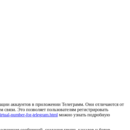
рации аккаунтов в приложении Телеграмм. Они отличаются от
 связи. Это позволяет пользователям регистрировать
virtual-number-for-telegram.html
можно узнать подробную
лучения сообщений, создания групп, каналов и ботов.