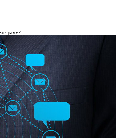
елеграмм?