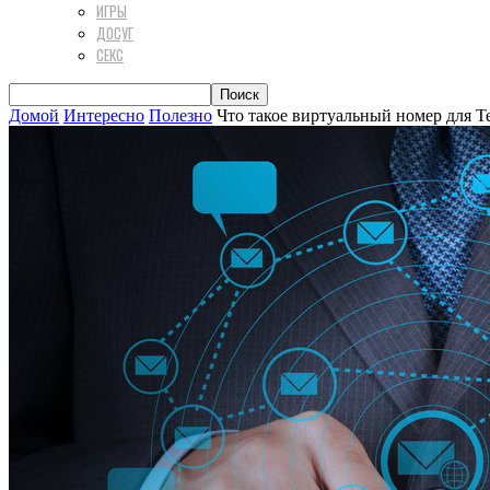
ИГРЫ
ДОСУГ
СЕКС
Домой
Интересно
Полезно
Что такое виртуальный номер для Т