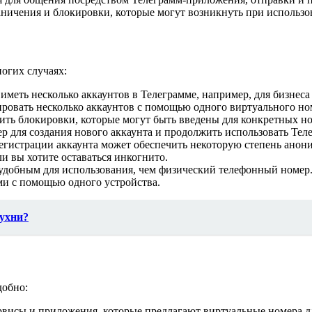
аничения и блокировки, которые могут возникнуть при использо
огих случаях:
иметь несколько аккаунтов в Телеграмме, например, для бизнеса
ровать несколько аккаунтов с помощью одного виртуального но
ть блокировки, которые могут быть введены для конкретных но
р для создания нового аккаунта и продолжить использовать Тел
гистрации аккаунта может обеспечить некоторую степень анони
и вы хотите оставаться инкогнито.
удобным для использования, чем физический телефонный номер.
ами с помощью одного устройства.
кухни?
добно:
висы и приложения, которые предлагают виртуальные номера дл