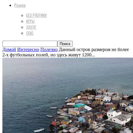
Разное
БЕЗ РУБРИКИ
ИГРЫ
ДОСУГ
СЕКС
Домой
Интересно
Полезно
Данный остров размером не более
2-х футбольных полей, но здесь живут 1200...