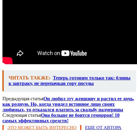
ЧИТАТЬ ТАКЖЕ:
Теперь готовим только так: блины
к завтраку, не перепачкав гору посуды
Предыдущая статья
Он любил эту женщину и растил ее дочь,
как родную. Но, когда увидел истинное лицо своих
любимых, то отказался платить за свадьбу падчерицы
Следующая статья
Она больше не боится геморроя! 10
самых эффективных средств!
ЭТО МОЖЕТ БЫТЬ ИНТЕРЕСНО
ЕЩЕ ОТ АВТОРА