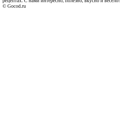
рецептах. С нами интересно, полезно, вкусно и весело!
© Gocod.ru