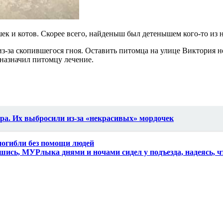
шек и котов. Скорее всего, найденыш был детенышем кого-то из 
 из-за скопившегося гноя. Оставить питомца на улице Виктория 
 назначил питомцу лечение.
ора. Их выбросили из-за «некрасивых» мордочек
погибли без помощи людей
шись, МУРлыка днями и ночами сидел у подъезда, надеясь, чт