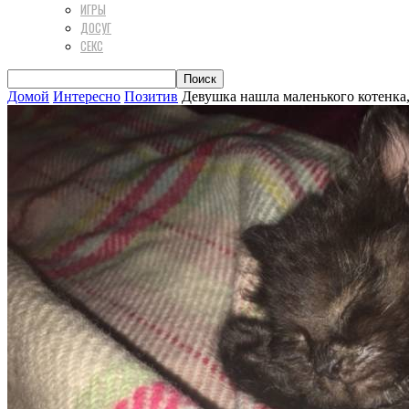
ИГРЫ
ДОСУГ
СЕКС
Домой
Интересно
Позитив
Девушка нашла маленького котенка,