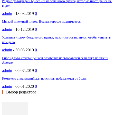
Редкие фотографии Брюса Ли из семейного архива, которые никто ранее не
видел
admin
-
13.03.2019
0
Мягкий и нежный пирог: Всегда хорошо поднимается
admin
-
16.12.2019
0
Услышав «плач» бездомного щенка, мужчина остановился, чтобы узнать, в
чем дело
admin
-
30.03.2019
0
Гибрид льва и тигрицы: чем позабавил пользователей сети лигр по имени
Аполло
admin
-
06.07.2019
0
Комплекс упражнений для поясницы избавляемся от боли.
admin
-
06.01.2020
0
Выбор редактора