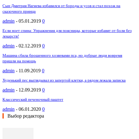
Сын Дмитрия Нагиева избавился от бороды и усов и стал похож на
сказочного принца
admin
-
05.01.2019
0
Если ноет спина: Упражнения для поясницы, которые избавят от боли без
лекарств!
admin
-
02.12.2019
0
Машина сбила брошенного хозяевами пса, но добрые люди вовремя
пришли на помощь
admin
-
11.09.2019
0
Худенький пес выглядывал из запертой клетки, а рядом лежала записка
admin
-
12.09.2019
0
Классический печеночный паштет
admin
-
06.01.2020
0
Выбор редактора