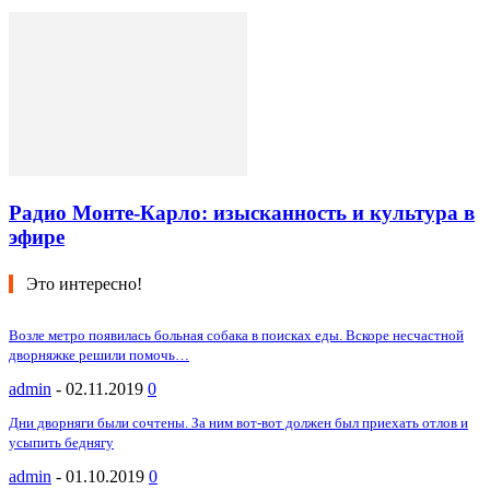
Радио Монте-Карло: изысканность и культура в
эфире
Это интересно!
Возле метро появилась больная собака в поисках еды. Вскоре несчастной
дворняжке решили помочь…
admin
-
02.11.2019
0
Дни дворняги были сочтены. За ним вот-вот должен был приехать отлов и
усыпить беднягу
admin
-
01.10.2019
0