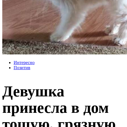
Интересно
Позитив
Девушка
принесла в дом
тощую, грязную