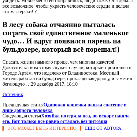
уходить. Новое место ей понравилось, люди тоже. Она делала
все возможное, чтобы украсть человеческие сердца и делала
это мастерски! ?
В лесу собака отчаянно пыталась
согреть своё единственное маленькое
чудо… И вдруг появился парень на
бульдозере, который всё порешал!)
Спасать жизни намного проще, чем многим кажется!
Доказательством этому служит случай, который произошел в
Городе Артём, что недалеко от Владивостока. Местный
житель работал на бульдозере, прокладывая дорогу, и заметил
бегающую …29 декабря 2017, 18:10
Источник
Предыдущая статья
Одинокая кошечка нашла спасение в
лице доброго человека
Следующая статья
Хозяйка потеряла пса, но вскоре нашла
его. Вот только все равно осталась без питомца
ЭТО МОЖЕТ БЫТЬ ИНТЕРЕСНО
ЕЩЕ ОТ АВТОРА