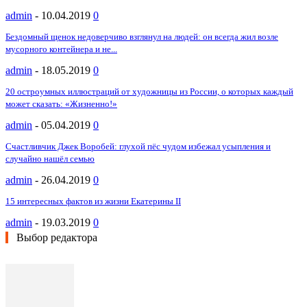
admin
-
10.04.2019
0
Бездомный щенок недоверчиво взглянул на людей: он всегда жил возле
мусорного контейнера и не...
admin
-
18.05.2019
0
20 остроумных иллюстраций от художницы из России, о которых каждый
может сказать: «Жизненно!»
admin
-
05.04.2019
0
Счастливчик Джек Воробей: глухой пёс чудом избежал усыпления и
случайно нашёл семью
admin
-
26.04.2019
0
15 интересных фактов из жизни Екатерины II
admin
-
19.03.2019
0
Выбор редактора