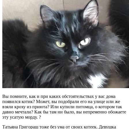
Вы помните, как и при каких обстоятельствах у вас дома
появился котик? Может, вы подобрали его на улице или же
взяли кроху из приюта? Или купили питомца, о котором так
давно мечтали? Как бы там ни было, вы непременно обожаете
эту усатую морду. ?
Татьяна Григораш тоже без ума от своих котеек. Девушка