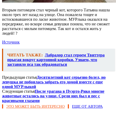
Вторым питомцем стал черный кот, которого Татьяна нашла
около трех лет назад на улице. Она пожалела тощее и
истосковавшееся по ласке животное. МУРлыка оказался на
передержке, но вскоре семья девушки поняла, что не сможет
расстаться с милым питомцем. Так кот и остался жить у
людей! ?
Источник
ЧИТАТЬ ТАКЖЕ:
Лабрадор стал героем Твиттера
прыгая вокруг картонной коробки. Узнаем, что
заставило пса так обрадоваться
Предыдущая статья
Десятилетний кот серьезно болел, но
девушка не побоялась забрать его домой вместе с еще
одной МУРлыкой
Следующая статья
После урагана в Пуэрто-Рико многие
животные остались на улице. Среди них был и пес с
красивыми глазами
ЭТО МОЖЕТ БЫТЬ ИНТЕРЕСНО
ЕЩЕ ОТ АВТОРА