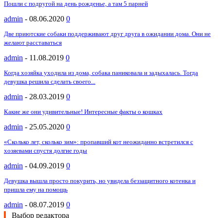
Пошли с подругой на день рожденье, а там 5 парней
admin
-
08.06.2020
0
Две приютские собаки поддерживают друг друга в ожидании дома. Они не
желают расставаться
admin
-
11.08.2019
0
Когда хозяйка уходила из дома, собака паниковала и задыхалась. Тогда
девушка решила сделать своего...
admin
-
28.03.2019
0
Какие же они удивительные! Интересные факты о кошках
admin
-
25.05.2020
0
«Сколько лет, сколько зим»: пропавший кот неожиданно встретился с
хозяевами спустя долгие годы
admin
-
04.09.2019
0
Девушка вышла просто покурить, но увидела беззащитного котенка и
пришла ему на помощь
admin
-
08.07.2019
0
Выбор редактора