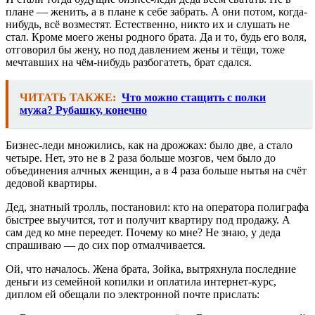
плане — женить, а в плане к себе забрать. А они потом, когда-
нибудь, всё возместят. Естественно, никто их и слушать не
стал. Кроме моего жены родного брата. Да и то, будь его воля,
отговорил бы жену, но под давлением жены и тёщи, тоже
мечтавших на чём-нибудь разбогатеть, брат сдался.
ЧИТАТЬ ТАКЖЕ:
Что можно стащить с полки
мужа? Рубашку, конечно
Бизнес-леди множились, как на дрожжах: было две, а стало
четыре. Нет, это не в 2 раза больше мозгов, чем было до
объединения алчных женщин, а в 4 раза больше нытья на счёт
дедовой квартиры.
Дед, знатный тролль, постановил: кто на оператора полиграфа
быстрее выучится, тот и получит квартиру под продажу. А
сам дед ко мне переедет. Почему ко мне? Не знаю, у деда
спрашиваю — до сих пор отмалчивается.
Ой, что началось. Жена брата, Зойка, вытряхнула последние
деньги из семейной копилки и оплатила интернет-курс,
диплом ей обещали по электронной почте прислать: