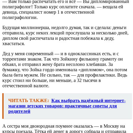
— Вам только распечатать его и всё — Вы дипломированный
полиграфолог! Только курс оплатите сначала. — вещала ей
девица, специалист номер 1 в отечественной
полиграфологии.
Будущая миллионерша, недолго думая, так и сделала: деньги
отправила, курс неких лекций прослушала за несколько дней,
диплом свой распечатала и радостная побежала к деду,
хвастаться.
Дед у меня современный — и в одноклассниках есть, и с
торрентами знаком. Так что Зойкину филькину грамоту он
обхаял, и отправил жену брата несолоно хлебавши. За
бумажку, что Зойка гордо именовала «дипломом», она потом
была бита мужем. Не сильно, так — для профилактики. Ведь
курс стоил ни больше, ни меньше, а 32 тысячи в
отечественной валюте.
ЧИТАТЬ ТАКЖЕ:
Как выбрать надёжный интернет-
магазин детских товаров: практичные советы для
родителей
А сестра моя двоюродная поумнее оказалась — в Москву на
курсы поехала. Тётка ей денег в дорогу собрала и отправила