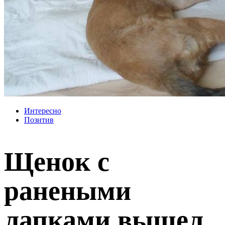
Интересно
Позитив
Щенок с
ранеными
лапками вышел