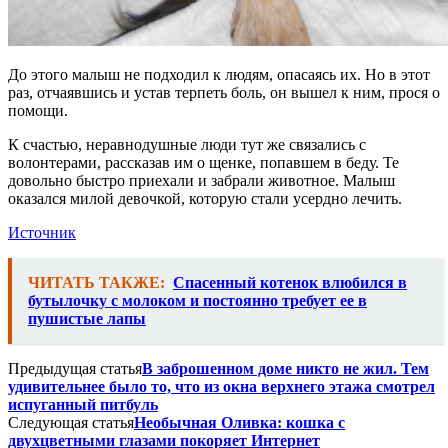
До этого малыш не подходил к людям, опасаясь их. Но в этот
раз, отчаявшись и устав терпеть боль, он вышел к ним, прося о
помощи.
К счастью, неравнодушные люди тут же связались с
волонтерами, рассказав им о щенке, попавшем в беду. Те
довольно быстро приехали и забрали животное. Малыш
оказался милой девочкой, которую стали усердно лечить.
Источник
ЧИТАТЬ ТАКЖЕ:
Спасенный котенок влюбился в
бутылочку с молоком и постоянно требует ее в
пушистые лапы
Предыдущая статья
В заброшенном доме никто не жил. Тем
удивительнее было то, что из окна верхнего этажа смотрел
испуганный питбуль
Следующая статья
Необычная Оливка: кошка с
двухцветными глазами покоряет Интернет