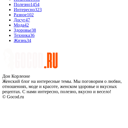
Полезно
1454
Интересно
323
Разное
102
Досуг
47
Мода
42
Здоровье
38
Техника
36
Жизнь
34
Дон Корлеоне
Женский блог на интересные темы. Мы поговорим о любви,
отношениях, моде и красоте, женском здоровье и вкусных
рецептах. С нами интересно, полезно, вкусно и весело!
© Gocod.ru