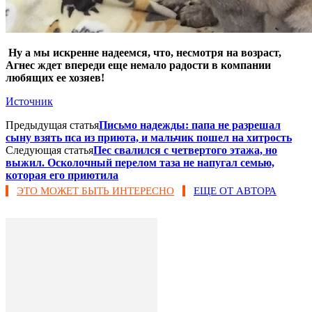
Ну а мы искренне надеемся, что, несмотря на возраст,
Агнес ждет впереди еще немало радости в компании
любящих ее хозяев!
Источник
Предыдущая статья
Письмо надежды: папа не разрешал
сыну взять пса из приюта, и мальчик пошел на хитрость
Следующая статья
Пес свалился с четвертого этажа, но
выжил. Осколочный перелом таза не напугал семью,
которая его приютила
ЭТО МОЖЕТ БЫТЬ ИНТЕРЕСНО
ЕЩЕ ОТ АВТОРА