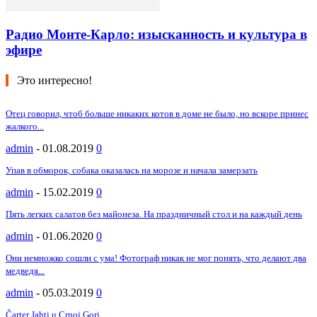
Радио Монте-Карло: изысканность и культура в
эфире
Это интересно!
Отец говорил, чтоб больше никаких котов в доме не было, но вскоре принес
жалкого...
admin
-
01.08.2019
0
Упав в обморок, собака оказалась на морозе и начала замерзать
admin
-
15.02.2019
0
Пять легких салатов без майонеза. На праздничный стол и на каждый день
admin
-
01.06.2020
0
Они немножко сошли с ума! Фотограф никак не мог понять, что делают два
медведя...
admin
-
05.03.2019
0
Čarter Jahti u Crnoj Gori