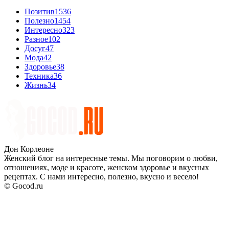
Позитив
1536
Полезно
1454
Интересно
323
Разное
102
Досуг
47
Мода
42
Здоровье
38
Техника
36
Жизнь
34
Дон Корлеоне
Женский блог на интересные темы. Мы поговорим о любви,
отношениях, моде и красоте, женском здоровье и вкусных
рецептах. С нами интересно, полезно, вкусно и весело!
© Gocod.ru