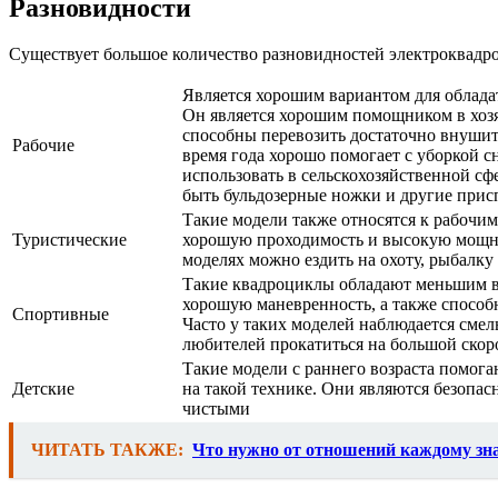
Разновидности
Существует большое количество разновидностей электроквадр
Является хорошим вариантом для облада
Он является хорошим помощником в хозя
способны перевозить достаточно внушит
Рабочие
время года хорошо помогает с уборкой с
использовать в сельскохозяйственной сф
быть бульдозерные ножки и другие прис
Такие модели также относятся к рабочи
Туристические
хорошую проходимость и высокую мощно
моделях можно ездить на охоту, рыбалку
Такие квадроциклы обладают меньшим в
хорошую маневренность, а также способн
Спортивные
Часто у таких моделей наблюдается смел
любителей прокатиться на большой скор
Такие модели с раннего возраста помог
Детские
на такой технике. Они являются безопа
чистыми
ЧИТАТЬ ТАКЖЕ:
Что нужно от отношений каждому зна