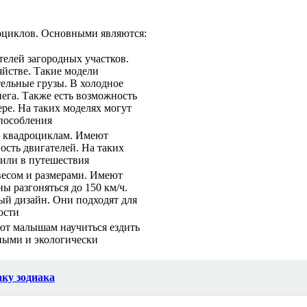
оциклов. Основными являются:
телей загородных участков.
йстве. Такие модели
ельные грузы. В холодное
нега. Также есть возможность
ере. На таких моделях могут
пособления
м квадроциклам. Имеют
сть двигателей. На таких
 или в путешествия
есом и размерами. Имеют
ы разгоняться до 150 км/ч.
ый дизайн. Они подходят для
ости
ают малышам научиться ездить
сными и экологически
ку зодиака