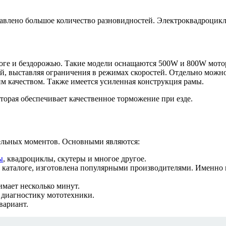
авлено большое количество разновидностей. Электроквадроцикл
оге и бездорожью. Такие модели оснащаются 500W и 800W моторам
ей, выставляя ограничения в режимах скоростей. Отдельно можно 
им качеством. Также имеется усиленная конструкция рамы.
оторая обеспечивает качественное торможение при езде.
ельных моментов. Основными являются:
ы
, квадроциклы, скутеры и многое другое.
 в каталоге, изготовлена популярными производителями. Именно 
имает несколько минут.
диагностику мототехники.
вариант.