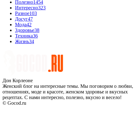
Полезно
1454
Интересно
323
Разное
103
Досуг
47
Мода
42
Здоровье
38
Техника
36
Жизнь
34
Дон Корлеоне
Женский блог на интересные темы. Мы поговорим о любви,
отношениях, моде и красоте, женском здоровье и вкусных
рецептах. С нами интересно, полезно, вкусно и весело!
© Gocod.ru