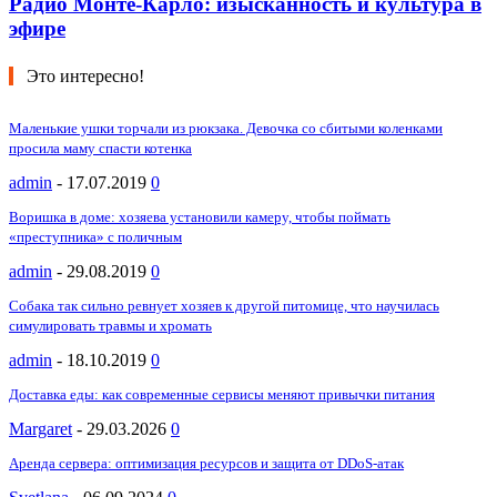
Радио Монте-Карло: изысканность и культура в
эфире
Это интересно!
Маленькие ушки торчали из рюкзака. Девочка со сбитыми коленками
просила маму спасти котенка
admin
-
17.07.2019
0
Воришка в доме: хозяева установили камеру, чтобы поймать
«преступника» с поличным
admin
-
29.08.2019
0
Собака так сильно ревнует хозяев к другой питомице, что научилась
симулировать травмы и хромать
admin
-
18.10.2019
0
Доставка еды: как современные сервисы меняют привычки питания
Margaret
-
29.03.2026
0
Аренда сервера: оптимизация ресурсов и защита от DDoS-атак