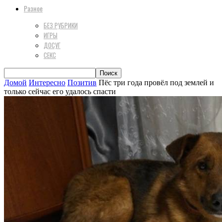
Разное
БЕЗ РУБРИКИ
ИГРЫ
ДОСУГ
СЕКС
Домой
Интересно
Позитив
Пёс три года провёл под землей и
только сейчас его удалось спасти