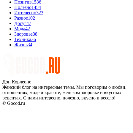
Позитив
1536
Полезно
1454
Интересно
323
Разное
102
Досуг
47
Мода
42
Здоровье
38
Техника
36
Жизнь
34
Дон Корлеоне
Женский блог на интересные темы. Мы поговорим о любви,
отношениях, моде и красоте, женском здоровье и вкусных
рецептах. С нами интересно, полезно, вкусно и весело!
© Gocod.ru