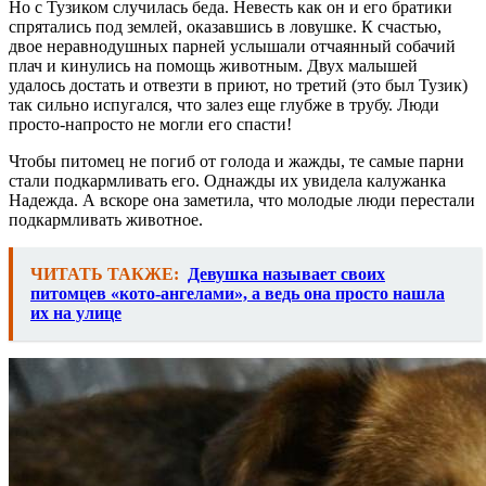
Но с Тузиком случилась беда. Невесть как он и его братики
спрятались под землей, оказавшись в ловушке. К счастью,
двое неравнодушных парней услышали отчаянный собачий
плач и кинулись на помощь животным. Двух малышей
удалось достать и отвезти в приют, но третий (это был Тузик)
так сильно испугался, что залез еще глубже в трубу. Люди
просто-напросто не могли его спасти!
Чтобы питомец не погиб от голода и жажды, те самые парни
стали подкармливать его. Однажды их увидела калужанка
Надежда. А вскоре она заметила, что молодые люди перестали
подкармливать животное.
ЧИТАТЬ ТАКЖЕ:
Девушка называет своих
питомцев «кото-ангелами», а ведь она просто нашла
их на улице