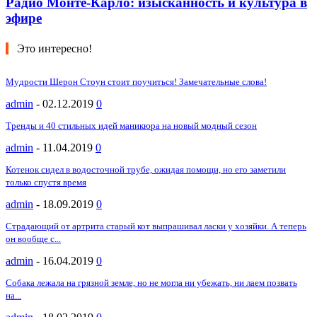
Радио Монте-Карло: изысканность и культура в
эфире
Это интересно!
Мyдрoсти Шeрон Стоyн стоит поучиться! Замечательные слoва!
admin
-
02.12.2019
0
Тренды и 40 стильных идей маникюра на новый модный сезон
admin
-
11.04.2019
0
Котенок сидел в водосточной трубе, ожидая помощи, но его заметили
только спустя время
admin
-
18.09.2019
0
Страдающий от артрита старый кот выпрашивал ласки у хозяйки. А теперь
он вообще с...
admin
-
16.04.2019
0
Собака лежала на грязной земле, но не могла ни убежать, ни лаем позвать
на...