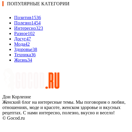
ПОПУЛЯРНЫЕ КАТЕГОРИИ
Позитив
1536
Полезно
1454
Интересно
323
Разное
102
Досуг
47
Мода
42
Здоровье
38
Техника
36
Жизнь
34
Дон Корлеоне
Женский блог на интересные темы. Мы поговорим о любви,
отношениях, моде и красоте, женском здоровье и вкусных
рецептах. С нами интересно, полезно, вкусно и весело!
© Gocod.ru