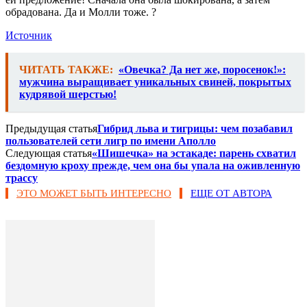
обрадована. Да и Молли тоже. ?
Источник
ЧИТАТЬ ТАКЖЕ:
«Овечка? Да нет же, поросенок!»:
мужчина выращивает уникальных свиней, покрытых
кудрявой шерстью!
Предыдущая статья
Гибрид льва и тигрицы: чем позабавил
пользователей сети лигр по имени Аполло
Следующая статья
«Шишечка» на эстакаде: парень схватил
бездомную кроху прежде, чем она бы упала на оживленную
трассу
ЭТО МОЖЕТ БЫТЬ ИНТЕРЕСНО
ЕЩЕ ОТ АВТОРА