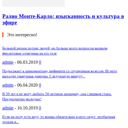
Радио Монте-Карло: изысканность и культура в
эфире
Это интересно!
Больной щенок потряс людей, но больше всего вопросов вызвали
фиолетовые отметины на его теле
admin
-
06.03.2019
0
Подъезжает к шиномонтажу инфинити со спущенным колесом. Из него
выходит гламурная дамочка. Следующую минуту...
admin
-
06.04.2020
0
В 50 лет я не могу любить 50-летнюю женщину, она слишком стара.
Предпочитаю молодых!
admin
-
16.10.2019
0
Если на полу есть круг, то кошка обязательно в него сядет: необычная
теория и...