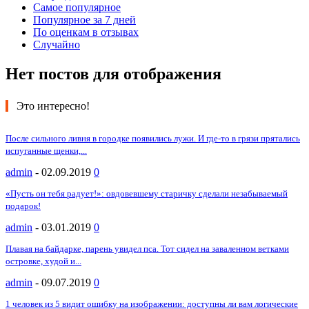
Самое популярное
Популярное за 7 дней
По оценкам в отзывах
Случайно
Нет постов для отображения
Это интересно!
После сильного ливня в городке появились лужи. И где-то в грязи прятались
испуганные щенки,...
admin
-
02.09.2019
0
«Пусть он тебя радует!»: овдовевшему старичку сделали незабываемый
подарок!
admin
-
03.01.2019
0
Плавая на байдарке, парень увидел пса. Тот сидел на заваленном ветками
островке, худой и...
admin
-
09.07.2019
0
1 человек из 5 видит ошибку на изображении: доступны ли вам логические