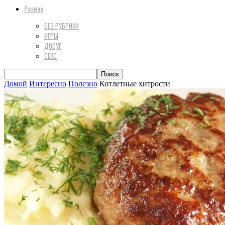
Разное
БЕЗ РУБРИКИ
ИГРЫ
ДОСУГ
СЕКС
Домой
Интересно
Полезно
Котлетные хитрости