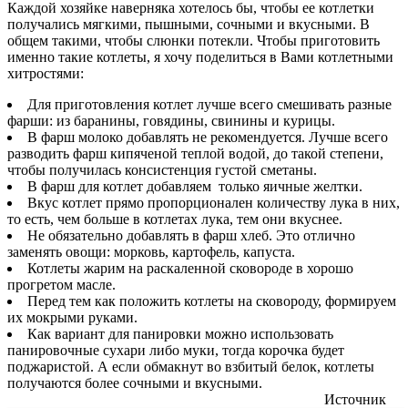
Каждой хозяйке наверняка хотелось бы, чтобы ее котлетки
получались мягкими, пышными, сочными и вкусными. В
общем такими, чтобы слюнки потекли. Чтобы приготовить
именно такие котлеты, я хочу поделиться в Вами котлетными
хитростями:
Для приготовления котлет лучше всего смешивать разные
фарши: из баранины, говядины, свинины и курицы.
В фарш молоко добавлять не рекомендуется. Лучше всего
разводить фарш кипяченой теплой водой, до такой степени,
чтобы получилась консистенция густой сметаны.
В фарш для котлет добавляем только яичные желтки.
Вкус котлет прямо пропорционален количеству лука в них,
то есть, чем больше в котлетах лука, тем они вкуснее.
Не обязательно добавлять в фарш хлеб. Это отлично
заменять овощи: морковь, картофель, капуста.
Котлеты жарим на раскаленной сковороде в хорошо
прогретом масле.
Перед тем как положить котлеты на сковороду, формируем
их мокрыми руками.
Как вариант для панировки можно использовать
панировочные сухари либо муки, тогда корочка будет
поджаристой. А если обмакнут во взбитый белок, котлеты
получаются более сочными и вкусными.
Источник