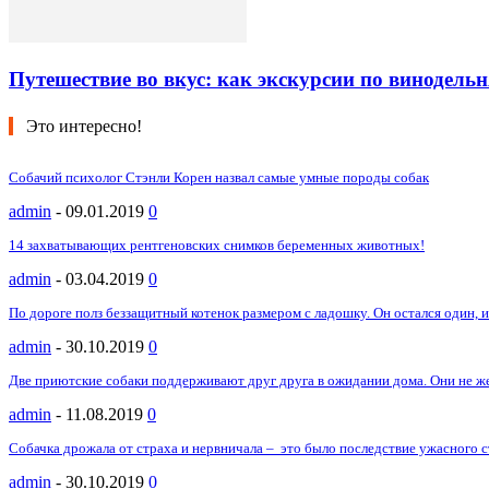
Путешествие во вкус: как экскурсии по винодел
Это интересно!
Собачий психолог Стэнли Корен назвал самые умные породы собак
admin
-
09.01.2019
0
14 захватывающих рентгеновских снимков беременных животных!
admin
-
03.04.2019
0
По дороге полз беззащитный котенок размером с ладошку. Он остался один, и 
admin
-
30.10.2019
0
Две приютские собаки поддерживают друг друга в ожидании дома. Они не ж
admin
-
11.08.2019
0
Собачка дрожала от страха и нервничала – это было последствие ужасного стр
admin
-
30.10.2019
0