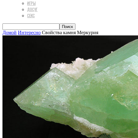
ИГРЫ
ДОСУГ
СЕКС
Домой
Интересно
Свойства камня Меркурия