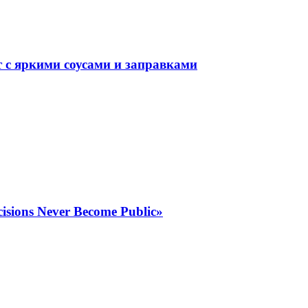
 с яркими соусами и заправками
isions Never Become Public»