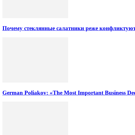
Почему стеклянные салатники реже конфликтуют
German Poliakov: «The Most Important Business Dec