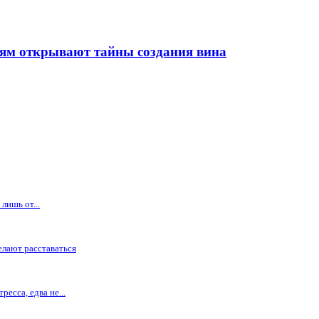
ьням открывают тайны создания вина
лишь от...
елают расставаться
есса, едва не...