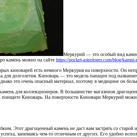
Меркурий — это особый вид камне
про камень можно на сайте
https://pocket-astrologer.com/blog/kamni-
орых киноварей есть немного Меркурия на поверхности. Он неп
тва для долголетия. Киноварь — это модель панацеи под назван
днако это очень опасный материал, поэтому в медицине он боль
камень для коллекционеров. В большинстве магазинов драгоценн
о, поищите Киноварь. На поверхности Киновари Меркурий можно 
бким. Этот драгоценный камень не даст вам застрять со старой
 успеха, занимаясь чем-то отличным от других. Его удобно испол