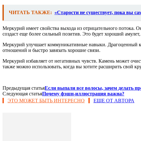
ЧИТАТЬ ТАКЖЕ:
«Старости не существует, пока вы са
Меркурий имеет свойства выхода из отрицательного потока. Он
создаст еще более сильный позитив. Это будет хороший амулет,
Меркурий улучшает коммуникативные навыки. Драгоценный кам
отношений и быстро завязать хорошие связи.
Меркурий избавляет от негативных чувств. Камень может очист
также можно использовать, когда вы хотите расширить свой кру
Предыдущая статья
Если выпали все волосы, зачем делать п
Следующая статья
Почему фэшн-иллюстрация важна?
ЭТО МОЖЕТ БЫТЬ ИНТЕРЕСНО
ЕЩЕ ОТ АВТОРА