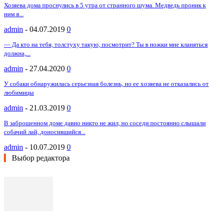
Хозяева дома проснулись в 5 утра от странного шума. Медведь проник к
ним в...
admin
-
04.07.2019
0
— Да кто на тебя, толстуху такую, посмотрит? Ты в ножки мне кланяться
должна,...
admin
-
27.04.2020
0
У собаки обнаружилась серьезная болезнь, но ее хозяева не отказались от
любимицы
admin
-
21.03.2019
0
В заброшенном доме давно никто не жил, но соседи постоянно слышали
собачий лай, доносившийся...
admin
-
10.07.2019
0
Выбор редактора