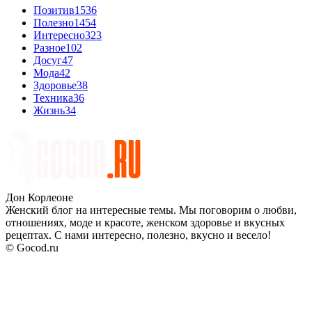
Позитив
1536
Полезно
1454
Интересно
323
Разное
102
Досуг
47
Мода
42
Здоровье
38
Техника
36
Жизнь
34
Дон Корлеоне
Женский блог на интересные темы. Мы поговорим о любви,
отношениях, моде и красоте, женском здоровье и вкусных
рецептах. С нами интересно, полезно, вкусно и весело!
© Gocod.ru