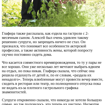
Глафира также рассказала, как ездила на гастроли с 2-
месячным сыном. Алексей был очень удивлен такому
решению супруги, но запрещать ничего не стал. Он
признался, что понимает все особенности актерской
профессии, а также активность жены, которой попросту
скучно постоянно сидеть дома.
Что касается совместного времяпровождения, то ту у пары не
все хорошо. Они уже несколько лет мечтают выбрать вдвоем
на отдых, но пока никак. Глафира сказала, что сейчас она
решила отдохнуть от детей и, по ее словам, «раздала их
ненадолго». Теперь влюбленные могут провести вечер вместе,
сходить в ресторан или театр, но полноценного отпуска пока
не видать из-за плотного гастрольного графика
знаменитостей.
Супруги откровенно сказали, что никогда не хотели большую
семью, но так получилось, что теперь их шестеро. Несмотря