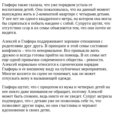
Глафира также сказала, что уже порядком устала от
воспитания детей. Она пожаловалась, что на данный момент
вынуждена жить в 2-комнатной квартире с четырьмя детьми.
У нее нет ни одного квадратного метра, на котором она могла
бы спрятаться и побыть наедине с собой. Супруги шутят, что
отсутствие ссор в их семье объясняется тем, что они почти не
видятся.
Алексей и Глафира поддерживают хорошие отношения с
родителями друг друга. В принципе в этой семье состояние
конфликта – что-то ненормальное. Все привыкли жить
дружно и всегда готовы прийти на помощь. В их семье нет
еще одной привычки современного общества – ревности.
Алексей нормально относится к сценическим нарядам
Глафиры и ее внешнему виду на публичных мероприятиях.
Многие коллеги по сцене не понимает, как он может
отпускать жену в вызывающей одежде.
Глафира шутит, что с прицепом из мужа и четверых детей на
нее никто даже внимания не обращает, поэтому Алексей
может быть спокоен, ведь никто ее не уведет. Супруг актрисы
подтвердил, что с детьми уже не позволишь себе то, что
позволяют другие пары, но они счастливы и черпают
вдохновение в своих детях.