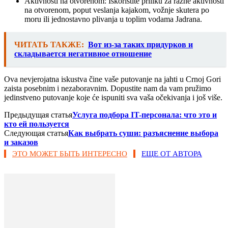
Aktivnosti na otvorenom: Iskoristite priliku za razne aktivnosti
na otvorenom, poput veslanja kajakom, vožnje skutera po
moru ili jednostavno plivanja u toplim vodama Jadrana.
ЧИТАТЬ ТАКЖЕ:
Вот из-за таких придурков и
складывается негативное отношение
Ova nevjerojatna iskustva čine vaše putovanje na jahti u Crnoj Gori
zaista posebnim i nezaboravnim. Dopustite nam da vam pružimo
jedinstveno putovanje koje će ispuniti sva vaša očekivanja i još više.
Предыдущая статья
Услуга подбора IT-персонала: что это и
кто ей пользуется
Следующая статья
Как выбрать суши: разъяснение выбора
и заказов
ЭТО МОЖЕТ БЫТЬ ИНТЕРЕСНО
ЕЩЕ ОТ АВТОРА