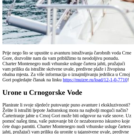
Prije nego što se upustite u avanturu istraživanja čarobnih voda Crne
Gore, dozvolite nam da vam približimo tu neodoljivu ponudu.
Charter Montenegro nudi vrhunske usluge čartera jahti, pružajući
vam priliku da istražite skrivene uvale, predivne plaže i živopisna
obalna mjesta. Za više informacija o iznajmljivanju jedrilica u Crnoj
Gori pogledajte članak na linku
https://muizre.ru/load/12-1-0-7710
!
Urone u Crnogorske Vode
Planirate li svoje sljedeće putovanje puno avanture i ekskluzivnosti?
Želite li istražiti ljepote Jadranskog mora na najbolji mogući način?
Čarteriranje jahte u Crnoj Gori može biti odgovor na vaše snove. Uz
pomoć našeg tima, vaše putovanje bit će nezaboravno iskustvo koje
ćete dugo pamtiti. Charter Montenegro nudi vrhunske usluge čartera
jahti, pružajući vam priliku da uronite u tajanstvene uvale, predivne