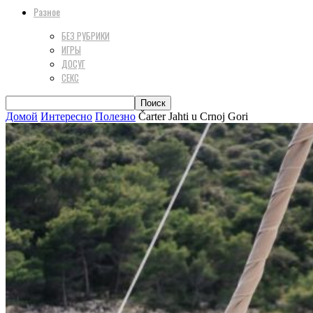
Разное
БЕЗ РУБРИКИ
ИГРЫ
ДОСУГ
СЕКС
Домой
Интересно
Полезно
Čarter Jahti u Crnoj Gori