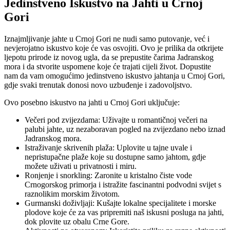
Jedinstveno Iskustvo na Jahti u Crnoj
Gori
Iznajmljivanje jahte u Crnoj Gori ne nudi samo putovanje, već i
nevjerojatno iskustvo koje će vas osvojiti. Ovo je prilika da otkrijete
ljepotu prirode iz novog ugla, da se prepustite čarima Jadranskog
mora i da stvorite uspomene koje će trajati cijeli život. Dopustite
nam da vam omogućimo jedinstveno iskustvo jahtanja u Crnoj Gori,
gdje svaki trenutak donosi novo uzbuđenje i zadovoljstvo.
Ovo posebno iskustvo na jahti u Crnoj Gori uključuje:
Večeri pod zvijezdama: Uživajte u romantičnoj večeri na
palubi jahte, uz nezaboravan pogled na zvijezdano nebo iznad
Jadranskog mora.
Istraživanje skrivenih plaža: Uplovite u tajne uvale i
nepristupačne plaže koje su dostupne samo jahtom, gdje
možete uživati u privatnosti i miru.
Ronjenje i snorkling: Zaronite u kristalno čiste vode
Crnogorskog primorja i istražite fascinantni podvodni svijet s
raznolikim morskim životom.
Gurmanski doživljaji: Kušajte lokalne specijalitete i morske
plodove koje će za vas pripremiti naš iskusni posluga na jahti,
dok plovite uz obalu Crne Gore.