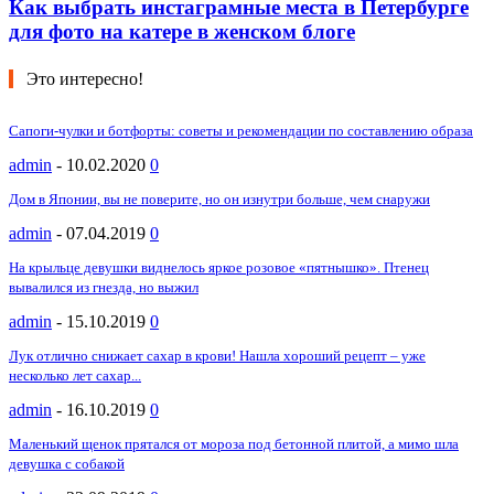
Как выбрать инстаграмные места в Петербурге
для фото на катере в женском блоге
Это интересно!
Сапоги-чулки и ботфорты: советы и рекомендации по составлению образа
admin
-
10.02.2020
0
Дом в Японии, вы не поверите, но он изнутри больше, чем снаружи
admin
-
07.04.2019
0
На крыльце девушки виднелось яркое розовое «пятнышко». Птенец
вывалился из гнезда, но выжил
admin
-
15.10.2019
0
Лук отлично снижает сахар в крови! Нашла хороший рецепт – уже
несколько лет сахар...
admin
-
16.10.2019
0
Маленький щенок прятался от мороза под бетонной плитой, а мимо шла
девушка с собакой