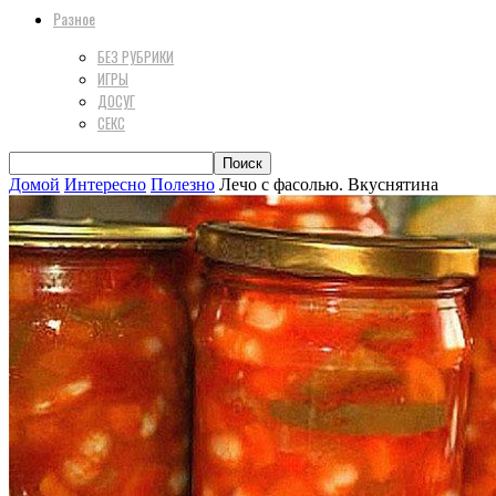
Разное
БЕЗ РУБРИКИ
ИГРЫ
ДОСУГ
СЕКС
Домой
Интересно
Полезно
Лечо с фасолью. Вкуснятина