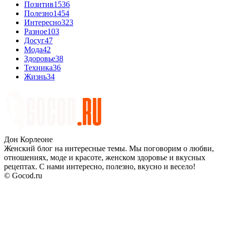
Позитив
1536
Полезно
1454
Интересно
323
Разное
103
Досуг
47
Мода
42
Здоровье
38
Техника
36
Жизнь
34
Дон Корлеоне
Женский блог на интересные темы. Мы поговорим о любви,
отношениях, моде и красоте, женском здоровье и вкусных
рецептах. С нами интересно, полезно, вкусно и весело!
© Gocod.ru