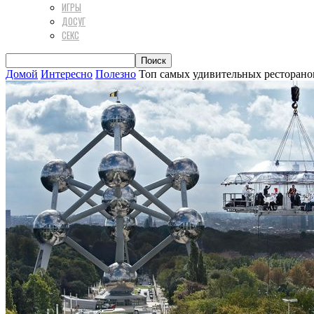
ИГРЫ
ДОСУГ
СЕКС
Домой
Интересно
Полезно
Топ самых удивительных ресторанов