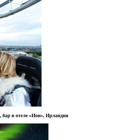
, бар в отеле «Ион», Ирландия