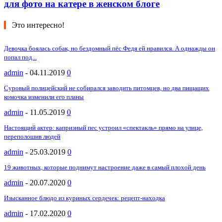
для фото на катере в женском блоге
Это интересно!
Девочка боялась собак, но бездомный пёс Федя ей нравился. А однажды он
попал под...
admin
-
04.11.2019
0
Суровый полицейский не собирался заводить питомцев, но два пищащих
комочка изменили его планы
admin
-
11.05.2019
0
Настоящий актер: капризный пес устроил «спектакль» прямо на улице,
переполошив людей
admin
-
25.03.2019
0
19 животных, которые поднимут настроение даже в самый плохой день
admin
-
20.07.2020
0
Изысканное блюдо из куриных сердечек: рецепт-находка
admin
-
17.02.2020
0