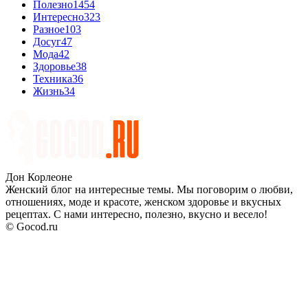
Полезно
1454
Интересно
323
Разное
103
Досуг
47
Мода
42
Здоровье
38
Техника
36
Жизнь
34
Дон Корлеоне
Женский блог на интересные темы. Мы поговорим о любви,
отношениях, моде и красоте, женском здоровье и вкусных
рецептах. С нами интересно, полезно, вкусно и весело!
© Gocod.ru