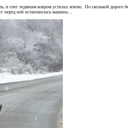
ель, и снег ледяным ковром устилал землю. По сколькой дороге 
руг перед ней остановилась машина…