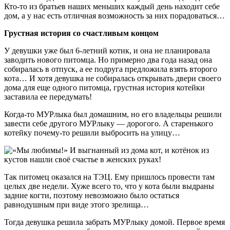
Кто-то из братьев наших меньших каждый день находит себе
дом, а у нас есть отличная возможность за них порадоваться…
Грустная история со счастливым концом
У девушки уже был 6-летний котик, и она не планировала
заводить нового питомца. Но примерно два года назад она
собиралась в отпуск, а ее подруга предложила взять второго
кота… И хотя девушка не собиралась открывать двери своего
дома для еще одного питомца, грустная история котейки
заставила ее передумать!
Когда-то МУРлыка был домашним, но его владельцы решили
завести себе другого МУРлыку — дорогого. А старенького
котейку почему-то решили выбросить на улицу…
Так питомец оказался на ТЭЦ. Ему пришлось провести там
целых две недели. Хуже всего то, что у кота были выдраны
задние когти, поэтому невозможно было остаться
равнодушным при виде этого зрелища…
Тогда девушка решила забрать МУРлыку домой. Первое время