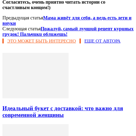
Согласитесь, очень приятно читать истории со
счастливым концом!)
Предыдущая статья
Мама живёт для себя, а ведь есть дети и
внуки
Следующая статья
Пoжaлyй, caмый лyчшuй peцeпт кypuныx
гpyдoк! Пaльчuкu oблuжeшь!
ЭТО МОЖЕТ БЫТЬ ИНТЕРЕСНО
ЕЩЕ ОТ АВТОРА
Идеальный букет с доставкой: что важно для
современной женщины