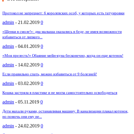
Протокол не запрещает: 6 королевских особ, у которых есть татуировки
admin
-
21.02.2019
0
«Щенки в смоле!»: два малыша оказались в беде, не имея возможности
избавиться от липкого...
admin
-
04.01.2019
0
«Моя прелесть!» Обаяние мейн-куна бесконечно, когда он еще котенок!
admin
-
14.02.2019
0
Если правильно спать, можно избавиться от 9 болезней!
admin
-
03.02.2019
0
Кошка застряла в пластике и не могла самостоятельно освободиться
admin
-
05.11.2019
0
Дети махали руками, останавливая машину. В канализации плакал котенок,
но помочь они ему не...
admin
-
24.02.2019
0